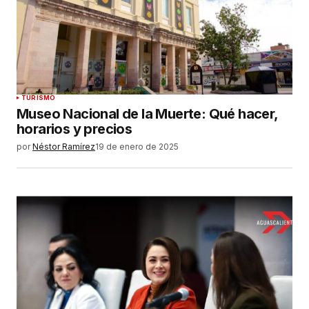
Su nombre
*
Tu correo electrónico
*
Guardar mi nombre, correo electrónico y sitio
TURISMO
web en este navegador para la próxima vez que
Museo Nacional de la Muerte: Qué hacer,
haga un comentario.
horarios y precios
por
Néstor Ramírez
19 de enero de 2025
ENVIAR COMENTARIO