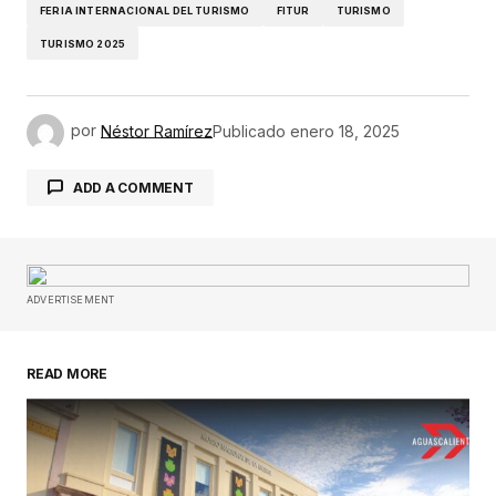
FERIA INTERNACIONAL DEL TURISMO
FITUR
TURISMO
TURISMO 2025
por
Néstor Ramírez
Publicado
enero 18, 2025
ADD A COMMENT
Tu dirección de correo electrónico no será
publicada.
Los campos obligatorios están
ADVERTISEMENT
marcados con
*
READ MORE
Comentario
*