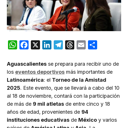
WhatsApp
Facebook
X
LinkedIn
Telegram
Threads
Email
Compar
Aguascalientes
se prepara para recibir uno de
los
eventos deportivos
más importantes de
Latinoamérica
: el
Torneo de la Amistad
2025
. Este evento, que se llevará a cabo del 10
al 18 de noviembre, contará con la participación
de más de
9 mil atletas
de entre cinco y 18
años de edad, provenientes de
94
instituciones educativas
de
México
y varios
países de
América Latina
y
Asia
. La