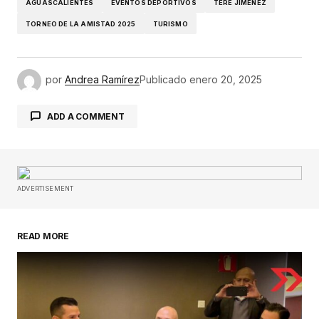
AGUASCALIENTES
EVENTOS DEPORTIVOS
TERE JIMENEZ
TORNEO DE LA AMISTAD 2025
TURISMO
por
Andrea Ramírez
Publicado
enero 20, 2025
ADD A COMMENT
Tu dirección de correo electrónico no será
publicada.
Los campos obligatorios están
ADVERTISEMENT
marcados con
*
READ MORE
Comentario
*