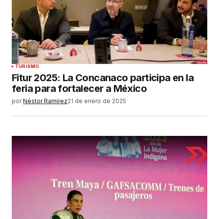
Su nombre
*
Tu correo electrónico
*
Guardar mi nombre, correo electrónico y sitio
TURISMO
web en este navegador para la próxima vez que
Fitur 2025: La Concanaco participa en la
haga un comentario.
feria para fortalecer a México
por
Néstor Ramírez
21 de enero de 2025
ENVIAR COMENTARIO