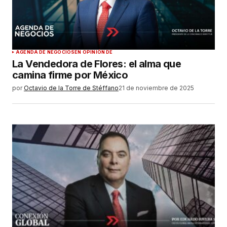
Tu correo electrónico
*
Guardar mi nombre, correo electrónico y sitio
AGENDA DE NEGOCIOS
EN OPINIÓN DE
web en este navegador para la próxima vez que
La Vendedora de Flores: el alma que
haga un comentario.
camina firme por México
por
Octavio de la Torre de Stéffano
21 de noviembre de 2025
ENVIAR COMENTARIO