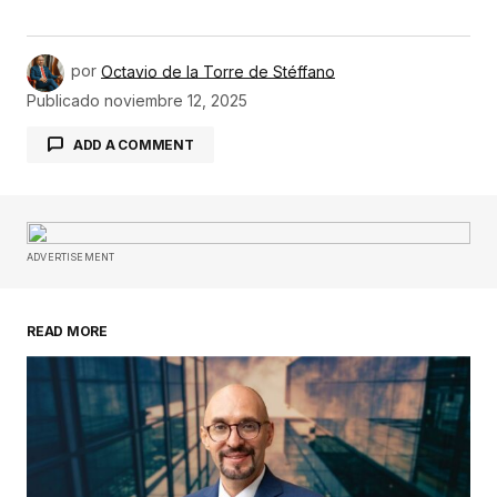
por
Octavio de la Torre de Stéffano
Publicado
noviembre 12, 2025
ADD A COMMENT
Tu dirección de correo electrónico no será
publicada.
Los campos obligatorios están
ADVERTISEMENT
marcados con
*
READ MORE
Comentario
*
Su nombre
*