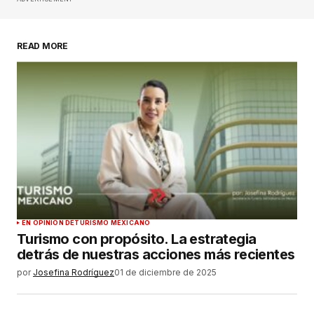
publicada.
Los campos obligatorios están
marcados con
*
READ MORE
Comentario
*
Su nombre
*
Tu correo electrónico
*
Guardar mi nombre, correo electrónico y sitio
EN OPINIÓN DE
TURISMO MEXICANO
web en este navegador para la próxima vez que
Turismo con propósito. La estrategia
haga un comentario.
detrás de nuestras acciones más recientes
por
Josefina Rodríguez
01 de diciembre de 2025
ENVIAR COMENTARIO