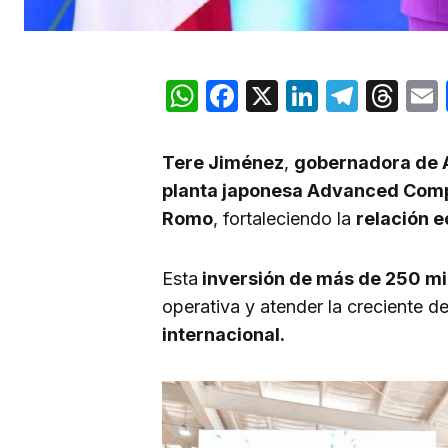
WhatsApp
Facebook
X
LinkedIn
Teleg
Th
Tere Jiménez
,
gobernadora de A
planta japonesa Advanced Com
Romo
, fortaleciendo la
relación 
Esta
inversión de más de 250 mi
operativa y atender la creciente 
internacional.