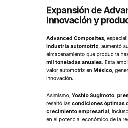
Expansión de Adva
Innovación y produ
Advanced Composites
, especia
industria automotriz
, aumentó s
almacenamiento que producirá ha
mil toneladas anuales
. Esta ampl
valor automotriz en
México
, gene
innovación.
Asimismo
, Yoshio Sugimoto
,
pre
resaltó las
condiciones óptimas q
crecimiento empresarial
, inclus
en el potencial económico de la re