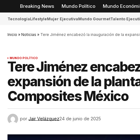
Breaking News
Mundo Político
Mundo Económi
Tecnología
Lifestyle
Mujer Ejecutiva
Mundo Gourmet
Talento Ejecut
Inicio
»
Noticias
»
Tere Jiménez encabezó la inauguración de la expans
MUNDO POLÍTICO
Tere Jiménez encabezó
expansión de la plan
Composites México
por
Jair Velázquez
24 de junio de 2025