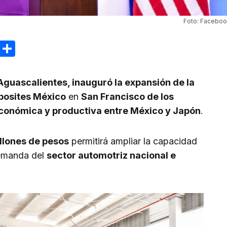
Foto: Faceboo
ram
reads
Email
Compartir
guascalientes, inauguró la expansión de la
posites México
en
San Francisco de los
económica y productiva entre México y Japón
.
llones de pesos
permitirá ampliar la capacidad
demanda del
sector automotriz nacional e