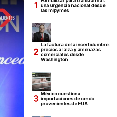
Formalizar para transformar:
una urgencia nacional desde
las mipymes
La factura de la incertidumbre:
precios al alza y amenazas
comerciales desde
Washington
México cuestiona
importaciones de cerdo
provenientes de EUA