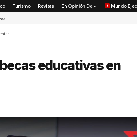
co
Turismo
Revista
En Opinión De
Mundo Ejec
ivo
ientes
 becas educativas en