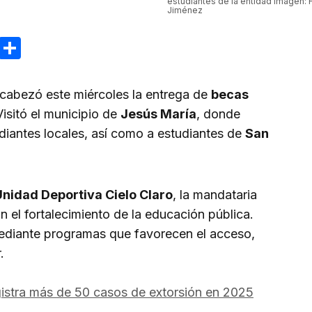
estudiantes de la entidad Imagen:
Jiménez
ram
reads
Email
Compartir
cabezó este miércoles la entrega de
becas
Visitó el municipio de
Jesús María
, donde
iantes locales, así como a estudiantes de
San
Unidad Deportiva Cielo Claro
, la mandataria
 el fortalecimiento de la educación pública.
mediante programas que favorecen el acceso,
.
istra más de 50 casos de extorsión en 2025