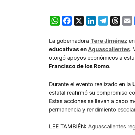
WhatsApp
Facebook
X
LinkedIn
Teleg
Th
La gobernadora
Tere Jiménez
en
educativas en
Aguascalientes
. 
otorgó apoyos económicos a estud
Francisco de los Romo
.
Durante el evento realizado en la
estatal reafirmó su compromiso con
Estas acciones se llevan a cabo 
permanencia y rendimiento escolar
LEE TAMBIÉN:
Aguascalientes reg