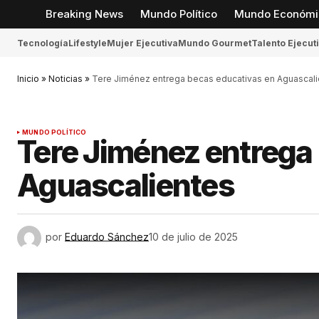
Breaking News
Mundo Político
Mundo Económi
Tecnología
Lifestyle
Mujer Ejecutiva
Mundo Gourmet
Talento Ejecut
Inicio
»
Noticias
»
Tere Jiménez entrega becas educativas en Aguascal
MUNDO POLÍTICO
Tere Jiménez entrega
Aguascalientes
por
Eduardo Sánchez
10 de julio de 2025