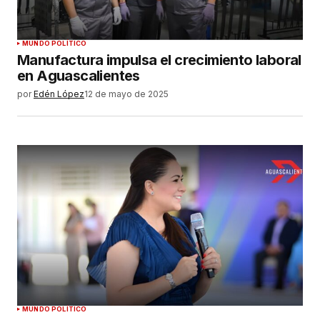
Tu correo electrónico
*
Guardar mi nombre, correo electrónico y sitio
MUNDO POLÍTICO
web en este navegador para la próxima vez que
Manufactura impulsa el crecimiento laboral
haga un comentario.
en Aguascalientes
por
Edén López
12 de mayo de 2025
ENVIAR COMENTARIO
MUNDO POLÍTICO