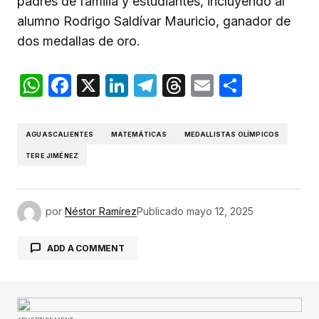
padres de familia y estudiantes, incluyendo al
alumno Rodrigo Saldívar Mauricio, ganador de
dos medallas de oro.
WhatsApp
Facebook
X
LinkedIn
Telegram
Threads
Email
Compar
AGUASCALIENTES
MATEMÁTICAS
MEDALLISTAS OLÍMPICOS
TERE JIMÉNEZ
por
Néstor Ramírez
Publicado
mayo 12, 2025
ADD A COMMENT
Tu dirección de correo electrónico no será