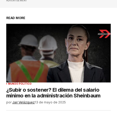
publicada.
Los campos obligatorios están
ADVERTISEMENT
marcados con
*
READ MORE
Comentario
*
Su nombre
*
Tu correo electrónico
*
Guardar mi nombre, correo electrónico y sitio
MUNDO POLÍTICO
web en este navegador para la próxima vez que
¿Subir o sostener? El dilema del salario
haga un comentario.
mínimo en la administración Sheinbaum
por
Jair Velázquez
13 de mayo de 2025
ENVIAR COMENTARIO