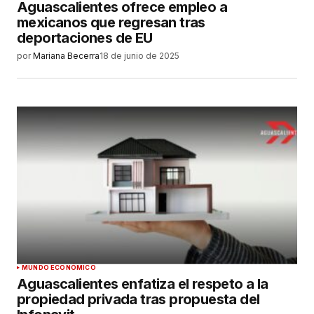
web en este navegador para la próxima vez que
Aguascalientes ofrece empleo a
haga un comentario.
mexicanos que regresan tras
deportaciones de EU
ENVIAR COMENTARIO
por
Mariana Becerra
18 de junio de 2025
MUNDO ECONÓMICO
Aguascalientes enfatiza el respeto a la
propiedad privada tras propuesta del