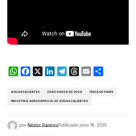
WhatsApp
Facebook
X
LinkedIn
Telegram
Threads
Email
Compar
AGUASCALIENTES
ESAÚ GARZA DE VEGA
FERIA DE PARÍS
INDUSTRIA AEROESPACIAL DE AGUASCALIENTES
por
Néstor Ramírez
Publicado
junio 18, 2025