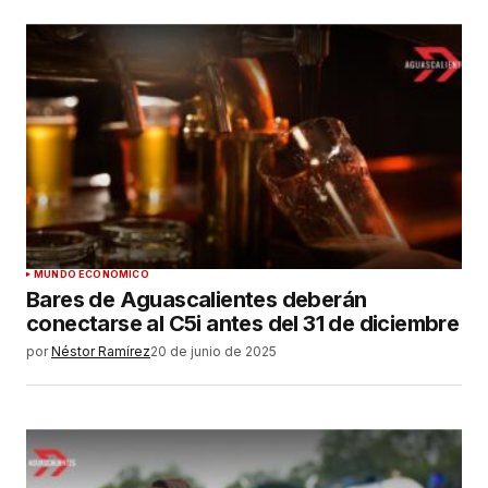
MUNDO ECONÓMICO
Bares de Aguascalientes deberán
conectarse al C5i antes del 31 de diciembre
por
Néstor Ramírez
20 de junio de 2025