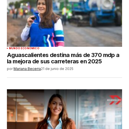
Su nombre
*
Tu correo electrónico
*
Guardar mi nombre, correo electrónico y sitio
MUNDO ECONÓMICO
web en este navegador para la próxima vez que
Aguascalientes destina más de 370 mdp a
haga un comentario.
la mejora de sus carreteras en 2025
por
Mariana Becerra
21 de junio de 2025
ENVIAR COMENTARIO