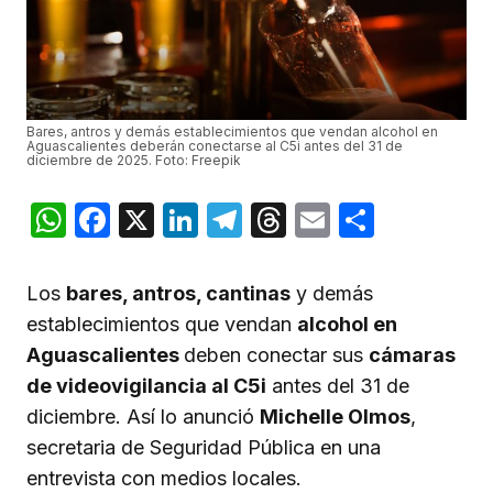
Bares, antros y demás establecimientos que vendan alcohol en
Aguascalientes deberán conectarse al C5i antes del 31 de
diciembre de 2025. Foto: Freepik
WhatsApp
Facebook
X
LinkedIn
Telegram
Threads
Email
Compar
Los
bares, antros, cantinas
y demás
establecimientos que vendan
alcohol en
Aguascalientes
deben conectar sus
cámaras
de videovigilancia al C5i
antes del 31 de
diciembre. Así lo anunció
Michelle Olmos
,
secretaria de Seguridad Pública en una
entrevista con medios locales.