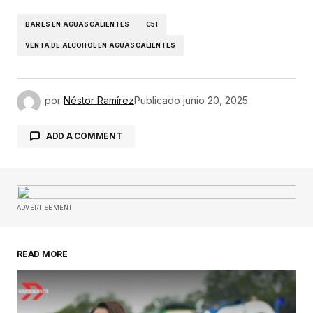
BARES EN AGUASCALIENTES
C5I
VENTA DE ALCOHOL EN AGUASCALIENTES
por
Néstor Ramírez
Publicado
junio 20, 2025
ADD A COMMENT
Tu dirección de correo electrónico no será
publicada.
Los campos obligatorios están
ADVERTISEMENT
marcados con
*
READ MORE
Comentario
*