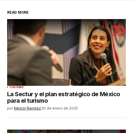
READ MORE
Comentario
*
Su nombre
*
Tu correo electrónico
*
Guardar mi nombre, correo electrónico y sitio
TURISMO
web en este navegador para la próxima vez que
La Sectur y el plan estratégico de México
haga un comentario.
para el turismo
por
Néstor Ramírez
30 de enero de 2025
ENVIAR COMENTARIO