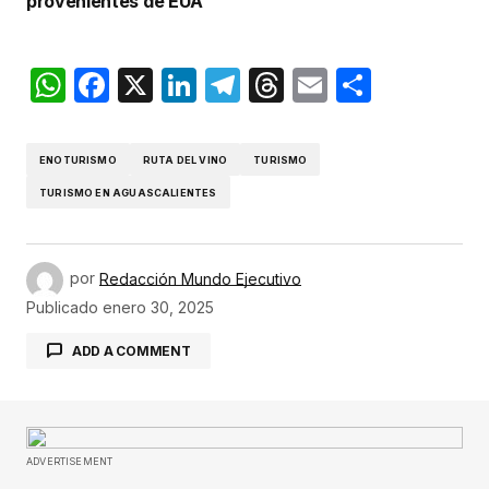
provenientes de EUA
WhatsApp
Facebook
X
LinkedIn
Telegram
Threads
Email
Compar
ENOTURISMO
RUTA DEL VINO
TURISMO
TURISMO EN AGUASCALIENTES
por
Redacción Mundo Ejecutivo
Publicado
enero 30, 2025
ADD A COMMENT
Tu dirección de correo electrónico no será
publicada.
Los campos obligatorios están
ADVERTISEMENT
marcados con
*