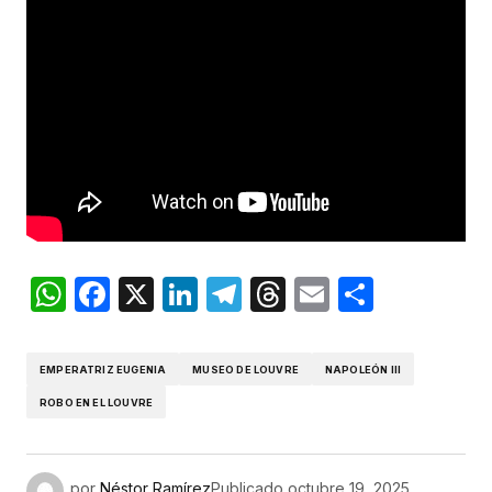
WhatsApp
Facebook
X
LinkedIn
Telegram
Threads
Email
Compar
EMPERATRIZ EUGENIA
MUSEO DE LOUVRE
NAPOLEÓN III
ROBO EN EL LOUVRE
por
Néstor Ramírez
Publicado
octubre 19, 2025