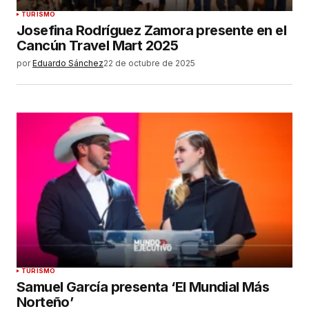
Guardar mi nombre, correo electrónico y sitio
TURISMO
web en este navegador para la próxima vez que
Josefina Rodríguez Zamora presente en el
haga un comentario.
Cancún Travel Mart 2025
por
Eduardo Sánchez
22 de octubre de 2025
ENVIAR COMENTARIO
TURISMO
Samuel García presenta ‘El Mundial Más
Norteño’