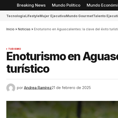
Breaking News
Mundo Político
Mundo Económi
Tecnología
Lifestyle
Mujer Ejecutiva
Mundo Gourmet
Talento Ejecut
Inicio
»
Noticias
»
Enoturismo en Aguascalientes: la clave del éxito turíst
TURISMO
Enoturismo en Aguasca
turístico
por
Andrea Ramírez
21 de febrero de 2025