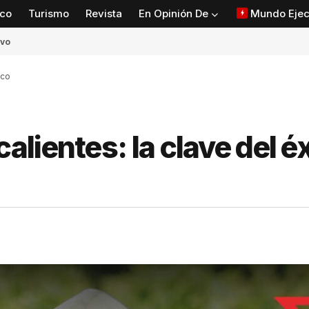
co
Turismo
Revista
En Opinión De
Mundo Ejec
ivo
ico
lientes: la clave del éx