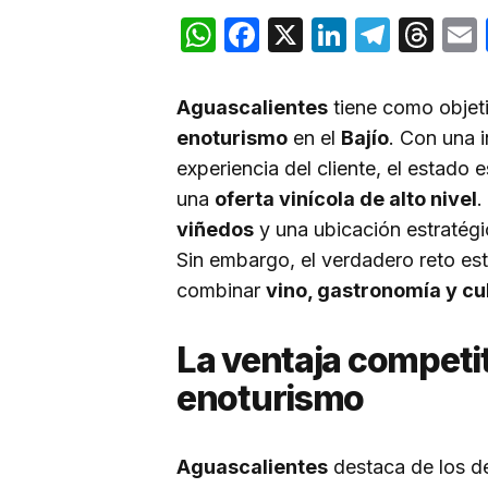
WhatsApp
Facebook
X
LinkedIn
Teleg
Th
Aguascalientes
tiene como objeti
enoturismo
en el
Bajío
. Con una i
experiencia del cliente, el estado 
una
oferta vinícola de alto nivel
.
viñedos
y una ubicación estratégi
Sin embargo, el verdadero reto est
combinar
vino, gastronomía y cu
La ventaja competit
enoturismo
Aguascalientes
destaca de los d