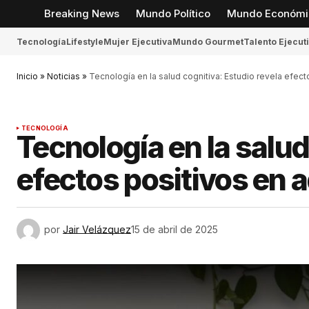
Breaking News
Mundo Político
Mundo Económi
Tecnología
Lifestyle
Mujer Ejecutiva
Mundo Gourmet
Talento Ejecut
Inicio
»
Noticias
»
Tecnología en la salud cognitiva: Estudio revela efec
TECNOLOGÍA
Tecnología en la salud
efectos positivos en 
por
Jair Velázquez
15 de abril de 2025