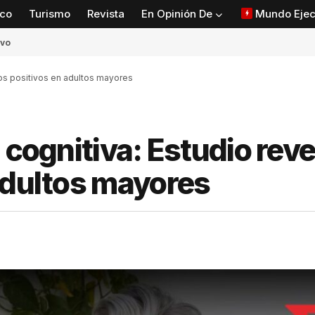
co
Turismo
Revista
En Opinión De
Mundo Ejec
ivo
tos positivos en adultos mayores
 cognitiva: Estudio reve
adultos mayores