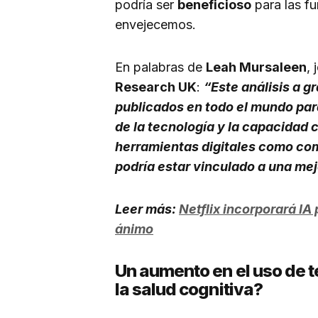
podría ser
beneficioso
para las f
envejecemos.
En palabras de
Leah Mursaleen
, 
Research UK
:
“Este análisis a g
publicados en todo el mundo para
de la tecnología y la capacidad c
herramientas digitales como com
podría estar vinculado a una mej
Leer más:
Netflix incorporará IA
ánimo
Un aumento en el uso de t
la salud cognitiva?