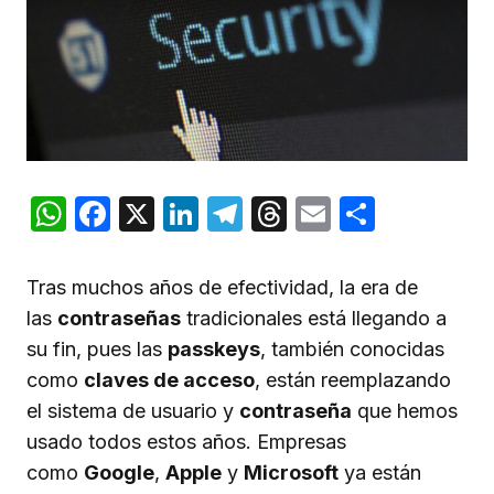
WhatsApp
Facebook
X
LinkedIn
Telegram
Threads
Email
Compar
Tras muchos años de efectividad, la era de
las
contraseñas
tradicionales está llegando a
su fin, pues las
passkeys
, también conocidas
como
claves de acceso
, están reemplazando
el sistema de usuario y
contraseña
que hemos
usado todos estos años. Empresas
como
Google
,
Apple
y
Microsoft
ya están