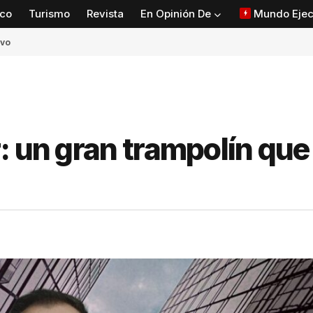
co
Turismo
Revista
En Opinión De
Mundo Ejec
ivo
: un gran trampolín que