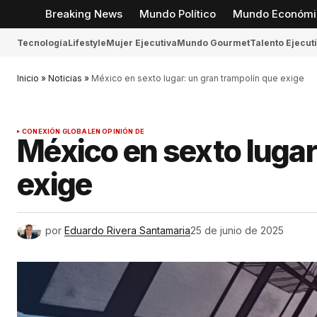
Breaking News
Mundo Político
Mundo Económi
Tecnología
Lifestyle
Mujer Ejecutiva
Mundo Gourmet
Talento Ejecut
Inicio
»
Noticias
»
México en sexto lugar: un gran trampolín que exige
CONEXIÓN GLOBAL
EN OPINIÓN DE
México en sexto lugar
exige
por
Eduardo Rivera Santamaria
25 de junio de 2025