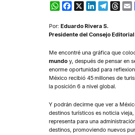
WhatsApp
Facebook
X
LinkedIn
Teleg
Th
Por:
Eduardo Rivera S.
Presidente del Consejo Editoria
Me encontré una gráfica que colo
mundo
y, después de pensar en se
enorme oportunidad para reflexion
México recibió 45 millones de tur
la posición 6 a nivel global.
Y podrán decirme que ver a México
destinos turísticos es noticia viej
representa para una administració
destinos, promoviendo nuevos pun