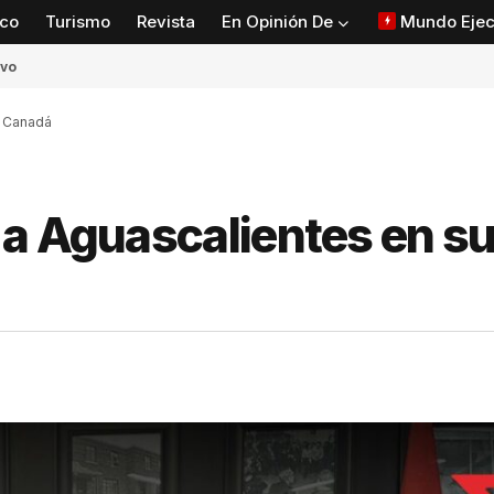
co
Turismo
Revista
En Opinión De
Mundo Ejec
ivo
r Canadá
a Aguascalientes en su