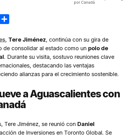
por Canadá
ram
reads
Email
Compartir
es
,
Tere Jiménez
, continúa con su gira de
vo de consolidar al estado como un
polo de
al
. Durante su visita, sostuvo reuniones clave
rnacionales, destacando las ventajas
eciendo alianzas para el crecimiento sostenible.
ueve a Aguascalientes con
Canadá
, Tere Jiménez, se reunió con
Daniel
racción de Inversiones en Toronto Global. Se