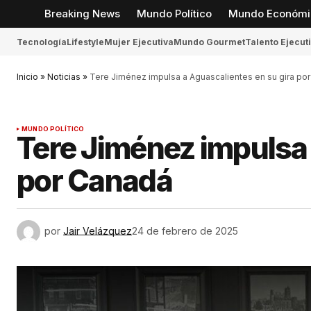
Breaking News
Mundo Político
Mundo Económi
Tecnología
Lifestyle
Mujer Ejecutiva
Mundo Gourmet
Talento Ejecut
Inicio
»
Noticias
»
Tere Jiménez impulsa a Aguascalientes en su gira po
MUNDO POLÍTICO
Tere Jiménez impulsa 
por Canadá
por
Jair Velázquez
24 de febrero de 2025