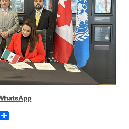
e WhatsApp
ram
reads
Email
Compartir