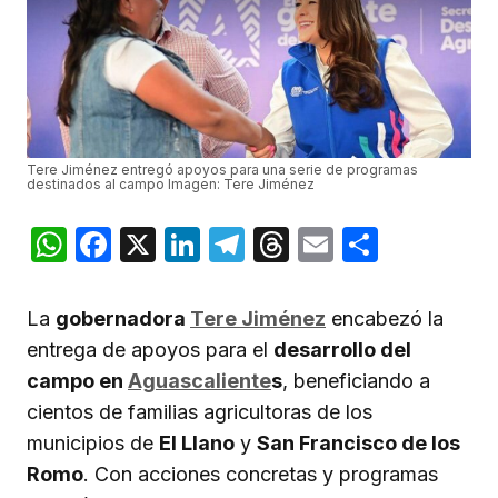
Tere Jiménez entregó apoyos para una serie de programas
destinados al campo Imagen: Tere Jiménez
WhatsApp
Facebook
X
LinkedIn
Telegram
Threads
Email
Compar
La
gobernadora
Tere Jiménez
encabezó la
entrega de apoyos para el
desarrollo del
campo en
Aguascaliente
s
, beneficiando a
cientos de familias agricultoras de los
municipios de
El Llano
y
San Francisco de los
Romo
. Con acciones concretas y programas