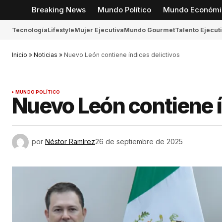
Breaking News
Mundo Político
Mundo Económi
Tecnología
Lifestyle
Mujer Ejecutiva
Mundo Gourmet
Talento Ejecut
Inicio
»
Noticias
»
Nuevo León contiene índices delictivos
MUNDO POLÍTICO
Nuevo León contiene í
por
Néstor Ramírez
26 de septiembre de 2025