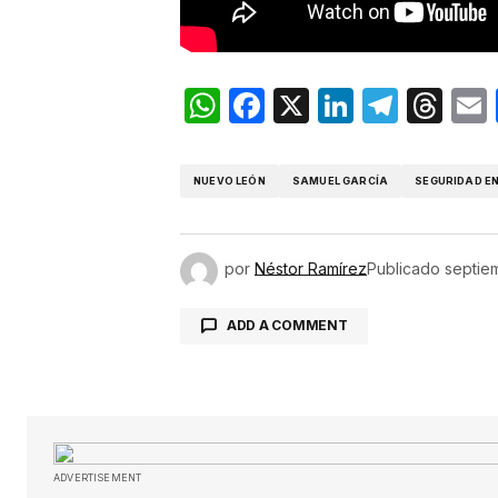
WhatsApp
Facebook
X
LinkedIn
Teleg
Th
NUEVO LEÓN
SAMUEL GARCÍA
SEGURIDAD EN
por
Néstor Ramírez
Publicado
septie
ADD A COMMENT
Tu dirección de correo electróni
obligatorios están marcados con
ADVERTISEMENT