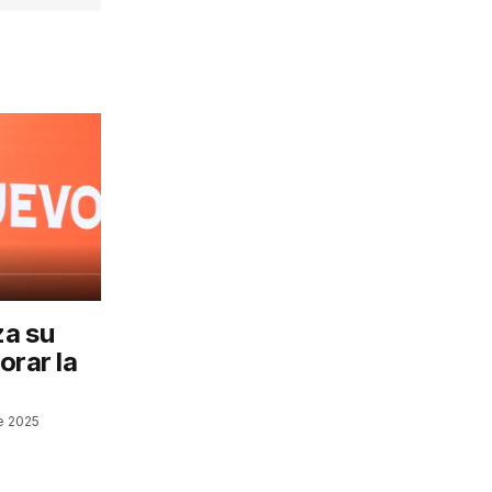
za su
orar la
e 2025