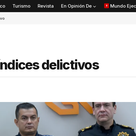
co
Turismo
Revista
En Opinión De
Mundo Ejec
ivo
ndices delictivos