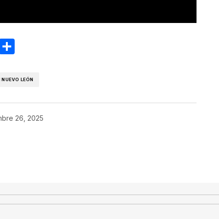
ram
reads
Email
Compartir
 NUEVO LEÓN
mbre 26, 2025
co no será publicada.
Los campos
*