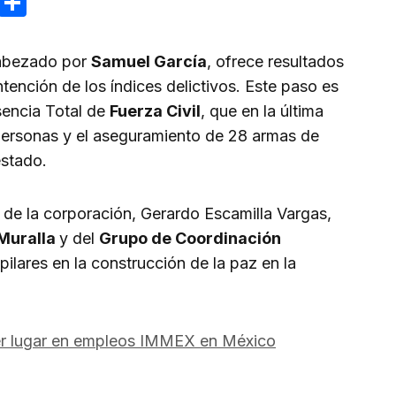
ram
reads
Email
Compartir
abezado por
Samuel García
, ofrece resultados
tención de los índices delictivos. Este paso es
esencia Total de
Fuerza Civil
, que en la última
personas y el aseguramiento de 28 armas de
estado.
r de la corporación, Gerardo Escamilla Vargas,
Muralla
y del
Grupo de Coordinación
pilares en la construcción de la paz en la
r lugar en empleos IMMEX en México