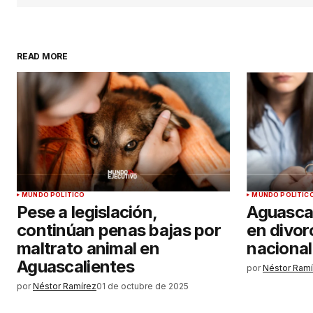
Comentario
*
READ MORE
Su nombre
*
Guardar mi nombre, correo elect
y sitio web en este navegador par
próxima vez que haga un comenta
MUNDO POLÍTICO
MUNDO POLÍTIC
ENVIAR COMENTARIO
Pese a legislación,
Aguascal
continúan penas bajas por
en divorc
maltrato animal en
nacional
Aguascalientes
por
Néstor Ramí
por
Néstor Ramírez
01 de octubre de 2025