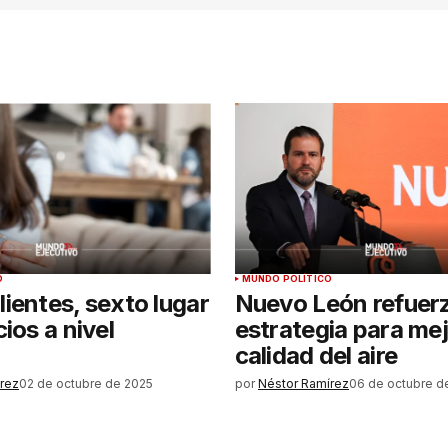
Tu correo electrónico
*
rónico
a la
rio.
O
MUNDO POLÍTICO
ientes, sexto lugar
Nuevo León refuer
ios a nivel
estrategia para mej
calidad del aire
rez
02 de octubre de 2025
por
Néstor Ramírez
06 de octubre d