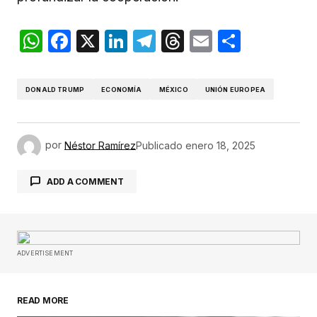
WhatsApp
Facebook
X
LinkedIn
Telegram
Threads
Email
Compar
DONALD TRUMP
ECONOMÍA
MÉXICO
UNIÓN EUROPEA
por
Néstor Ramírez
Publicado
enero 18, 2025
ADD A COMMENT
Tu dirección de correo electrónico no será
publicada.
Los campos obligatorios están
ADVERTISEMENT
marcados con
*
READ MORE
Comentario
*