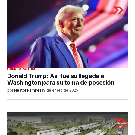
Su nombre
*
Tu correo electrónico
*
Guardar mi nombre, correo electrónico y sitio
MUNDO POLÍTICO
web en este navegador para la próxima vez que
Donald Trump: Así fue su llegada a
haga un comentario.
Washington para su toma de posesión
por
Néstor Ramírez
19 de enero de 2025
ENVIAR COMENTARIO