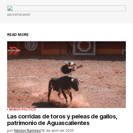
Tu dirección de correo electrónico no será
publicada.
Los campos obligatorios están
ADVERTISEMENT
marcados con
*
READ MORE
Comentario
*
Su nombre
*
Tu correo electrónico
*
Guardar mi nombre, correo electrónico y sitio
MUNDO POLÍTICO
web en este navegador para la próxima vez que
Las corridas de toros y peleas de gallos,
haga un comentario.
patrimonio de Aguascalientes
por
Néstor Ramírez
18 de abril de 2025