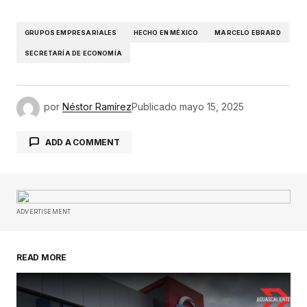
GRUPOS EMPRESARIALES
HECHO EN MÉXICO
MARCELO EBRARD
SECRETARÍA DE ECONOMÍA
por
Néstor Ramírez
Publicado
mayo 15, 2025
ADD A COMMENT
Tu dirección de correo electrónico no será
publicada.
Los campos obligatorios están
ADVERTISEMENT
marcados con
*
READ MORE
Comentario
*