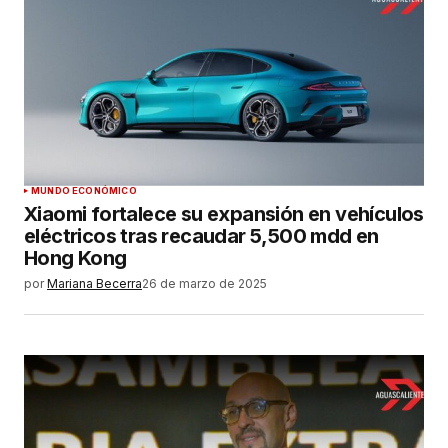
Su nombre
*
Tu correo electrónico
*
Guardar mi nombre, correo electrónico y sitio
MUNDO ECONÓMICO
web en este navegador para la próxima vez que
Xiaomi fortalece su expansión en vehículos
haga un comentario.
eléctricos tras recaudar 5,500 mdd en
Hong Kong
ENVIAR COMENTARIO
por
Mariana Becerra
26 de marzo de 2025