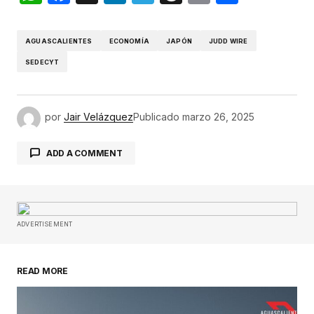
AGUASCALIENTES
ECONOMÍA
JAPÓN
JUDD WIRE
SEDECYT
por
Jair Velázquez
Publicado
marzo 26, 2025
ADD A COMMENT
Tu dirección de correo electrónico no será
publicada.
Los campos obligatorios están
ADVERTISEMENT
marcados con
*
READ MORE
Comentario
*