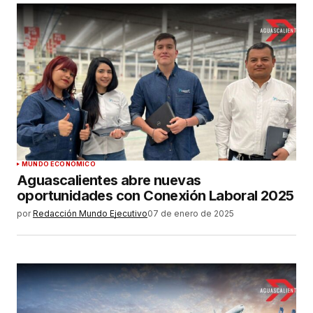
Su nombre
*
Tu correo electrónico
*
Guardar mi nombre, correo electrónico y sitio
MUNDO ECONÓMICO
web en este navegador para la próxima vez que
Aguascalientes abre nuevas
haga un comentario.
oportunidades con Conexión Laboral 2025
por
Redacción Mundo Ejecutivo
07 de enero de 2025
ENVIAR COMENTARIO