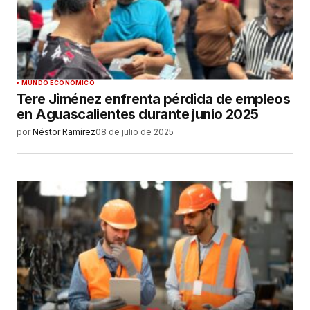
Su nombre
*
Tu correo electrónico
*
Guardar mi nombre, correo electrónico y sitio
MUNDO ECONÓMICO
web en este navegador para la próxima vez que
Tere Jiménez enfrenta pérdida de empleos
haga un comentario.
en Aguascalientes durante junio 2025
por
Néstor Ramírez
08 de julio de 2025
ENVIAR COMENTARIO