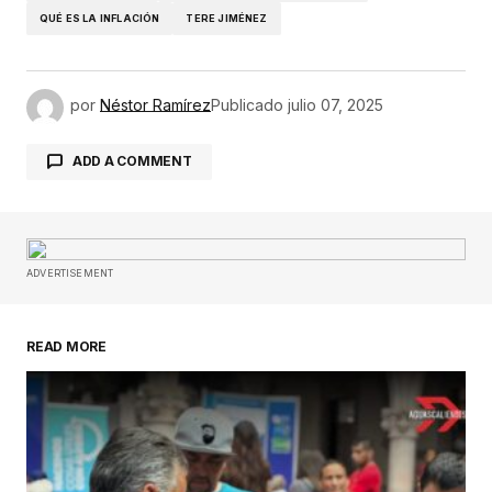
QUÉ ES LA INFLACIÓN
TERE JIMÉNEZ
por
Néstor Ramírez
Publicado
julio 07, 2025
ADD A COMMENT
Tu dirección de correo electrónico no será
publicada.
Los campos obligatorios están
ADVERTISEMENT
marcados con
*
READ MORE
Comentario
*