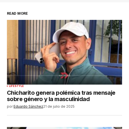
marcados con
*
READ MORE
Comentario
*
Su nombre
*
Tu correo electrónico
*
Guardar mi nombre, correo electrónico y sitio
LIFESTYLE
web en este navegador para la próxima vez que
Chicharito genera polémica tras mensaje
haga un comentario.
sobre género y la masculinidad
por
Eduardo Sánchez
21 de julio de 2025
ENVIAR COMENTARIO