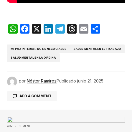
WhatsApp
Facebook
X
LinkedIn
Telegram
Threads
Email
Compar
MI PAZ INTERIOR NO ES NEGOCIABLE
SALUD MENTAL EN EL TRABAJO
SALUD MENTAL EN LA OFICINA
por
Néstor Ramírez
Publicado
junio 21, 2025
ADD A COMMENT
Tu dirección de correo electrónico no será
publicada.
Los campos obligatorios están
ADVERTISEMENT