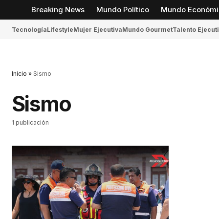
Breaking News
Mundo Político
Mundo Económi
Tecnología
Lifestyle
Mujer Ejecutiva
Mundo Gourmet
Talento Ejecut
Inicio
»
Sismo
Sismo
1 publicación