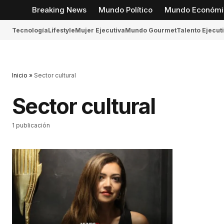
Breaking News
Mundo Político
Mundo Económi
Tecnología
Lifestyle
Mujer Ejecutiva
Mundo Gourmet
Talento Ejecut
Inicio
»
Sector cultural
Sector cultural
1 publicación