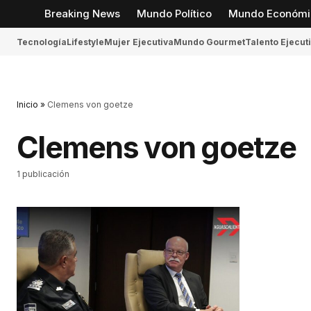
Breaking News
Mundo Político
Mundo Económi
Tecnología
Lifestyle
Mujer Ejecutiva
Mundo Gourmet
Talento Ejecut
Inicio
»
Clemens von goetze
Clemens von goetze
1 publicación